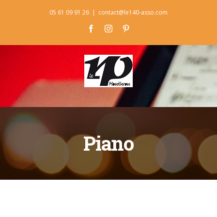
Skip
05 61 09 91 26
|
contact@le140-asso.com
to
Facebook
Instagram
Pinterest
content
Piano