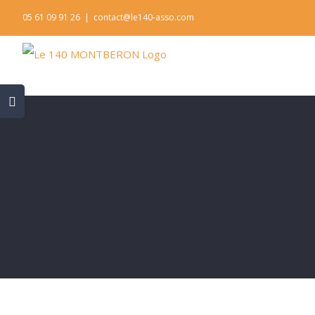
Skip
05 61 09 91 26
|
contact@le140-asso.com
to
content
Toggle
Sliding
Bar
Area