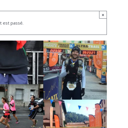
×
 est passé.