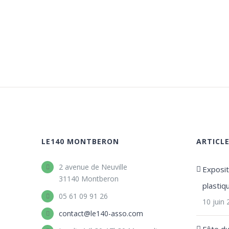
LE140 MONTBERON
ARTICL
2 avenue de Neuville
Expositi
31140 Montberon
plastiq
05 61 09 91 26
10 juin
contact@le140-asso.com
Fête d