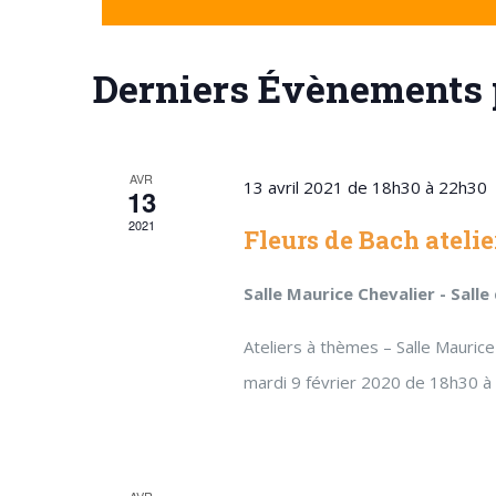
date.
mot-
vues
clé.
Derniers Évènements 
Évènements
AVR
13 avril 2021 de 18h30
à
22h30
13
2021
Fleurs de Bach ateli
Salle Maurice Chevalier - Sall
Ateliers à thèmes – Salle Mauri
mardi 9 février 2020 de 18h30 à
AVR