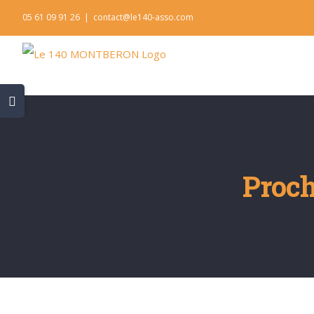
Skip
05 61 09 91 26
|
contact@le140-asso.com
to
content
Toggle
Sliding
Bar
Area
Proc