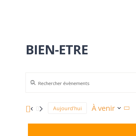
BIEN-ETRE
Saisir
Recherche
mot-
et
clé.
À venir
Aujourd’hui
Rechercher
Sélectionnez
navigation
Évènements
une
par
de