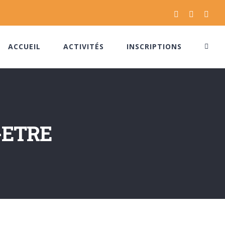
Facebook
Instagram
Pinte
ACCUEIL
ACTIVITÉS
INSCRIPTIONS
-ETRE