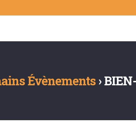
hains Évènements
› BIEN