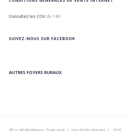
CONDITIONS GÉNÉRALES DE VENTE INTERNET
Consultez les CGV
du 140
SUIVEZ-NOUS SUR FACEBOOK
AUTRES FOYERS RURAUX
©
Le 140 Montberon - foyer rural
| tous droits réservés | 2020