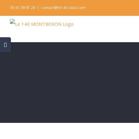
Skip
05 61 09 91 26
|
contact@le140-asso.com
to
content
Toggle
Sliding
Bar
Area