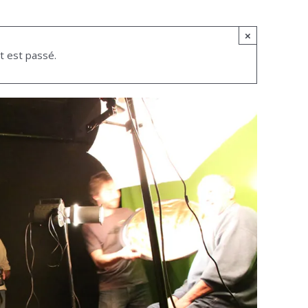
×
 est passé.