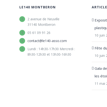
LE140 MONTBERON
ARTICL
2 avenue de Neuville
Expositi
31140 Montberon
plastiq
05 61 09 91 26
10 juin
contact@le140-asso.com
Fête d
Lundi : 14h30-17h30 Mercredi :
8h30-12h30 et 13h30-16h30
10 juin
Gala d
les étoi
11 mai 