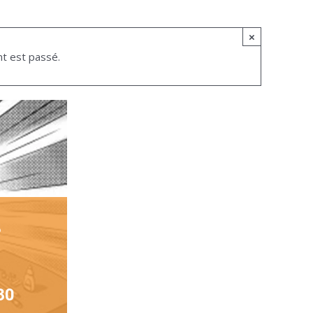
×
t est passé.
s
30