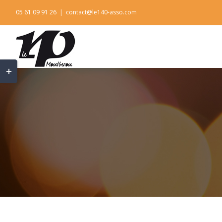
Skip
05 61 09 91 26
|
contact@le140-asso.com
to
content
Toggle
Sliding
Bar
Area