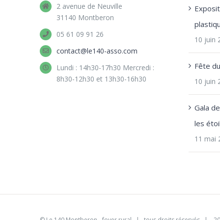
2 avenue de Neuville
Expositi
31140 Montberon
plastiq
05 61 09 91 26
10 juin
contact@le140-asso.com
Fête d
Lundi : 14h30-17h30 Mercredi :
8h30-12h30 et 13h30-16h30
10 juin
Gala d
les étoi
11 mai 
©
Le 140 Montberon - foyer rural
| tous droits réservés | 2