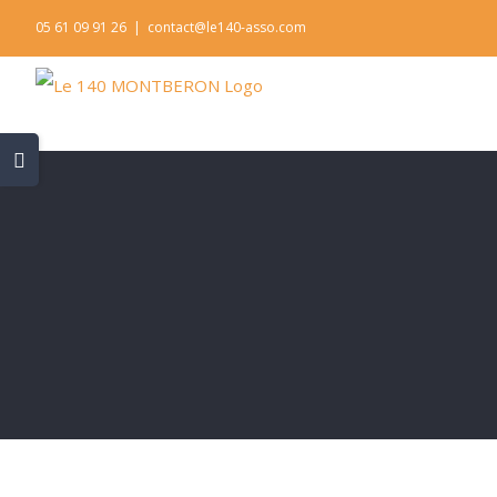
Skip
05 61 09 91 26
|
contact@le140-asso.com
to
content
Toggle
Sliding
Bar
Area