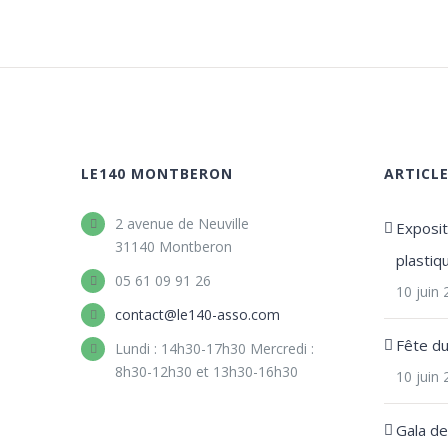
LE140 MONTBERON
ARTICL
2 avenue de Neuville
Expositi
31140 Montberon
plastiq
05 61 09 91 26
10 juin
contact@le140-asso.com
Fête d
Lundi : 14h30-17h30 Mercredi :
8h30-12h30 et 13h30-16h30
10 juin
Gala d