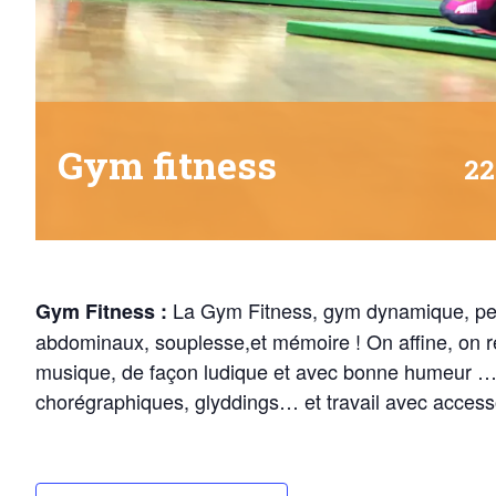
Gym fitness
22
La Gym Fitness, gym dynamique, perm
Gym Fitness :
abdominaux, souplesse,et mémoire ! On affine, on re
musique, de façon ludique et avec bonne humeur … V
chorégraphiques, glyddings… et travail avec accesso