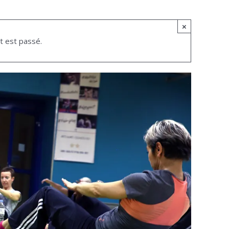
×
 est passé.