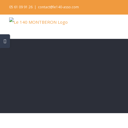
Skip
05 61 09 91 26
|
contact@le140-asso.com
to
content
Toggle
Sliding
Bar
Area