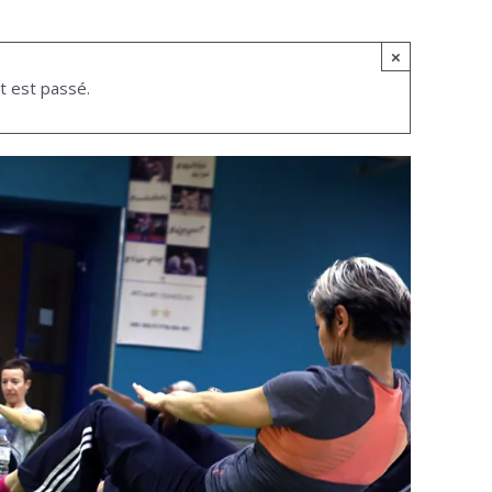
×
 est passé.