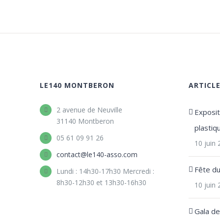
LE140 MONTBERON
ARTICL
2 avenue de Neuville
Expositi
31140 Montberon
plastiq
05 61 09 91 26
10 juin
contact@le140-asso.com
Fête d
Lundi : 14h30-17h30 Mercredi :
8h30-12h30 et 13h30-16h30
10 juin
Gala d