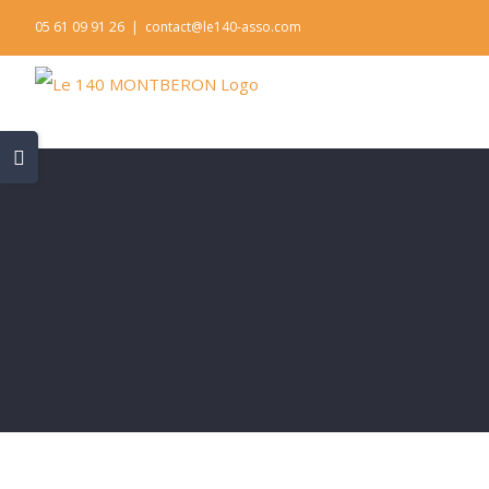
Skip
05 61 09 91 26
|
contact@le140-asso.com
to
content
Toggle
Sliding
Bar
Area