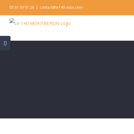
Skip
05 61 09 91 26
|
contact@le140-asso.com
to
content
Toggle
Sliding
Bar
Area