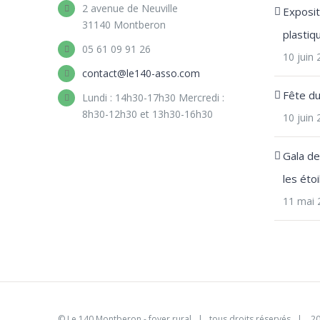
2 avenue de Neuville
Expositi
31140 Montberon
plastiq
05 61 09 91 26
10 juin
contact@le140-asso.com
Fête d
Lundi : 14h30-17h30 Mercredi :
8h30-12h30 et 13h30-16h30
10 juin
Gala d
les étoi
11 mai 
©
Le 140 Montberon - foyer rural
| tous droits réservés | 2