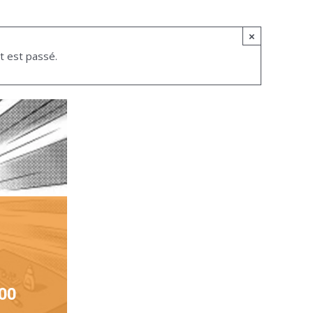
×
 est passé.
00