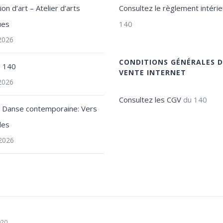
on d’art – Atelier d’arts
Consultez le règlement intérie
ues
140
 2026
CONDITIONS GÉNÉRALES D
u 140
VENTE INTERNET
 2026
Consultez les CGV
du 140
e Danse contemporaine: Vers
les
2026
020