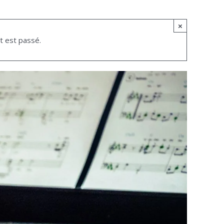
×
 est passé.