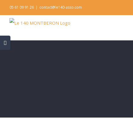
Skip
05 61 09 91 26
|
contact@le140-asso.com
to
content
Toggle
Sliding
Bar
Area