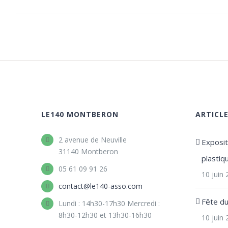
LE140 MONTBERON
ARTICL
2 avenue de Neuville
Expositi
31140 Montberon
plastiq
05 61 09 91 26
10 juin
contact@le140-asso.com
Fête d
Lundi : 14h30-17h30 Mercredi :
8h30-12h30 et 13h30-16h30
10 juin