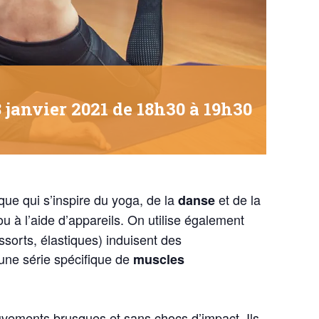
 janvier 2021 de 18h30
à
19h30
ue qui s’inspire du yoga, de la
et de la
danse
 ou à l’aide d’appareils. On utilise également
essorts, élastiques) induisent des
à une série spécifique de
muscles
vements brusques et sans chocs d’impact. Ils