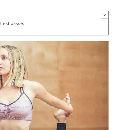
×
 est passé.