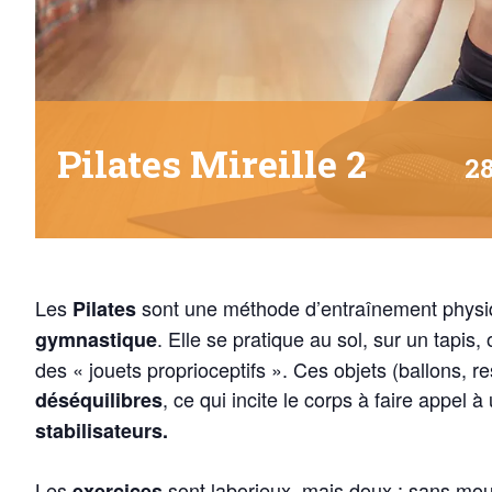
Pilates Mireille 2
28
Les
sont une méthode d’entraînement physiq
Pilates
. Elle se pratique au sol, sur un tapis,
gymnastique
des « jouets proprioceptifs ». Ces objets (ballons, r
, ce qui incite le corps à faire appel 
déséquilibres
stabilisateurs.
Les
sont laborieux, mais doux : sans mou
exercices