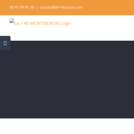
Skip
05 61 09 91 26
|
contact@le140-asso.com
to
content
Toggle
Sliding
Bar
Area