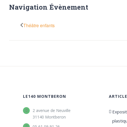
Navigation Évènement
Théâtre enfants
LE140 MONTBERON
ARTICL
2 avenue de Neuville
Expositi
31140 Montberon
plastiq
05 61 09 91 26