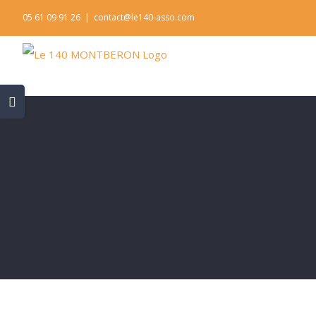
Skip
05 61 09 91 26
|
contact@le140-asso.com
to
content
Toggle
Sliding
Bar
Area