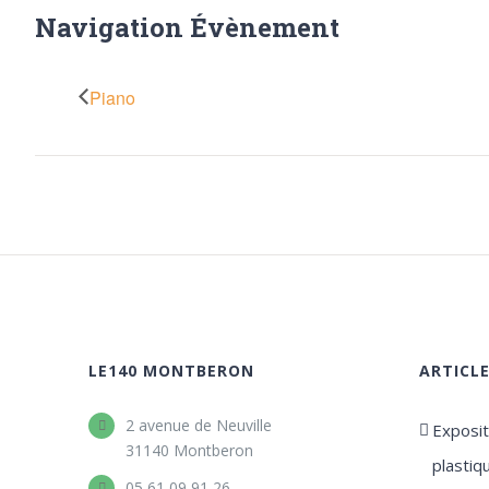
Navigation Évènement
Piano
LE140 MONTBERON
ARTICL
2 avenue de Neuville
Expositi
31140 Montberon
plastiq
05 61 09 91 26