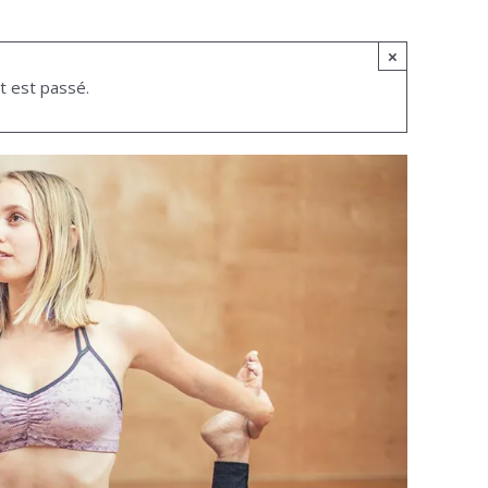
×
 est passé.