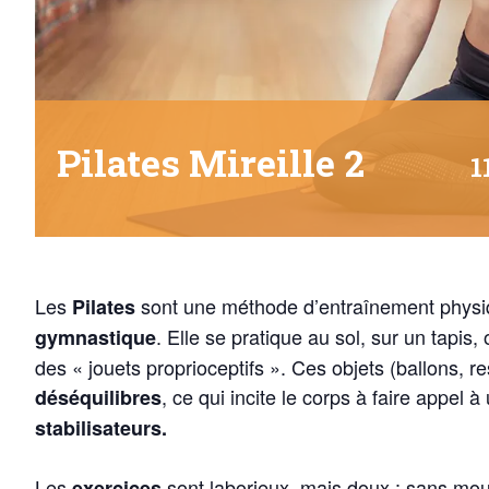
Pilates Mireille 2
1
Les
sont une méthode d’entraînement physiq
Pilates
. Elle se pratique au sol, sur un tapis,
gymnastique
des « jouets proprioceptifs ». Ces objets (ballons, r
, ce qui incite le corps à faire appel 
déséquilibres
stabilisateurs.
Les
sont laborieux, mais doux : sans mou
exercices