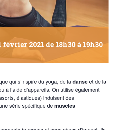
1 février 2021 de 18h30
à
19h30
ue qui s’inspire du yoga, de la
et de la
danse
 ou à l’aide d’appareils. On utilise également
essorts, élastiques) induisent des
à une série spécifique de
muscles
vements brusques et sans chocs d’impact. Ils