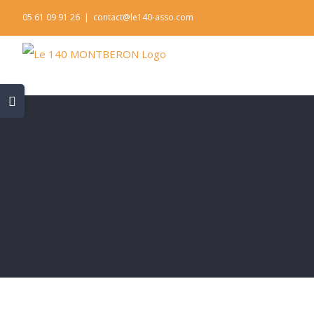
Skip
05 61 09 91 26
|
contact@le140-asso.com
to
content
Toggle
Sliding
Bar
Area