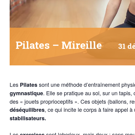
Pilates – Mireille
31 d
Les
sont une méthode d’entraînement physiq
Pilates
. Elle se pratique au sol, sur un tapis,
gymnastique
des « jouets proprioceptifs ». Ces objets (ballons, r
, ce qui incite le corps à faire appel 
déséquilibres
stabilisateurs.
Les
sont laborieux, mais doux : sans mou
exercices