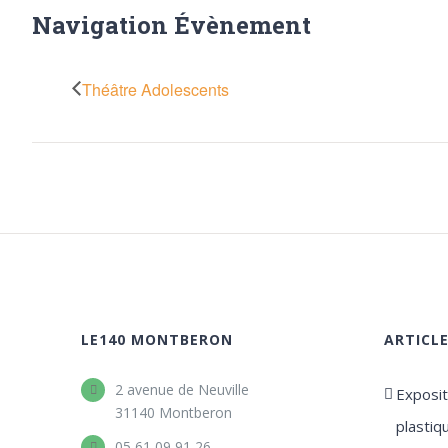
Navigation Évènement
Théâtre Adolescents
LE140 MONTBERON
ARTICL
2 avenue de Neuville
Expositi
31140 Montberon
plastiq
05 61 09 91 26