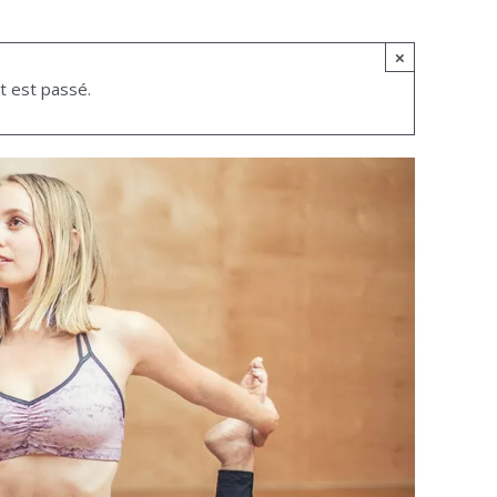
×
 est passé.