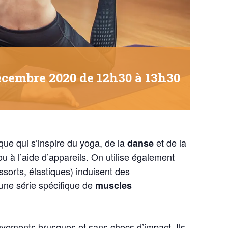
écembre 2020 de 12h30
à
13h30
ue qui s’inspire du yoga, de la
et de la
danse
 ou à l’aide d’appareils. On utilise également
essorts, élastiques) induisent des
à une série spécifique de
muscles
vements brusques et sans chocs d’impact. Ils