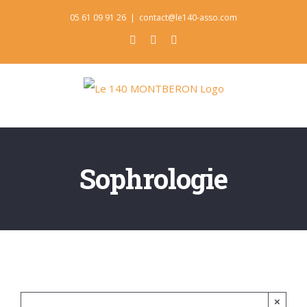
Skip
05 61 09 91 26
|
contact@le140-asso.com
to
Facebook
Instagram
Pinterest
content
Sophrologie
×