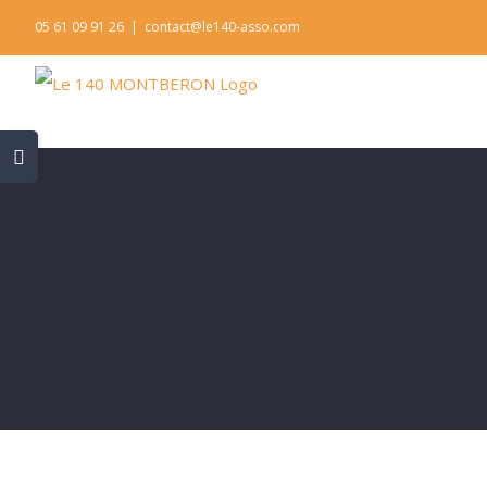
Skip
05 61 09 91 26
|
contact@le140-asso.com
to
content
Toggle
Sliding
Bar
Area