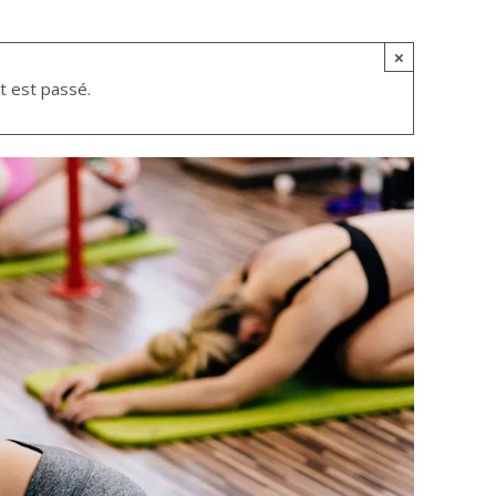
×
 est passé.