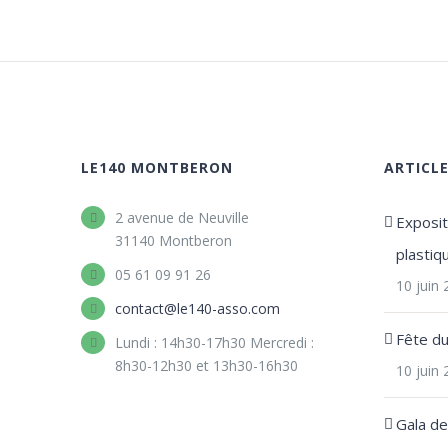
LE140 MONTBERON
ARTICL
2 avenue de Neuville
Expositi
31140 Montberon
plastiq
05 61 09 91 26
10 juin
contact@le140-asso.com
Fête d
Lundi : 14h30-17h30 Mercredi :
8h30-12h30 et 13h30-16h30
10 juin
Gala d