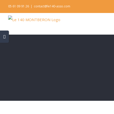
Skip
05 61 09 91 26
|
contact@le140-asso.com
to
content
Toggle
Sliding
Bar
Area