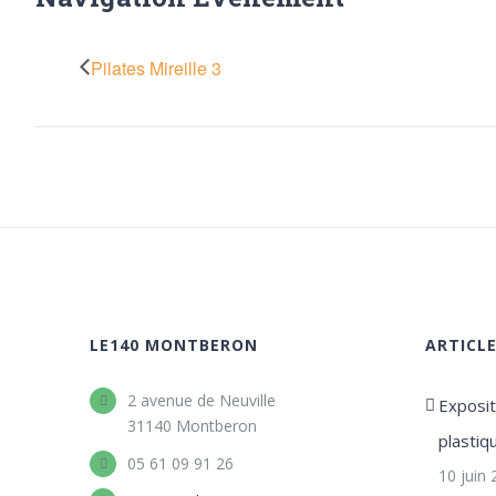
Pilates Mireille 3
LE140 MONTBERON
ARTICL
2 avenue de Neuville
Expositi
31140 Montberon
plastiq
05 61 09 91 26
10 juin