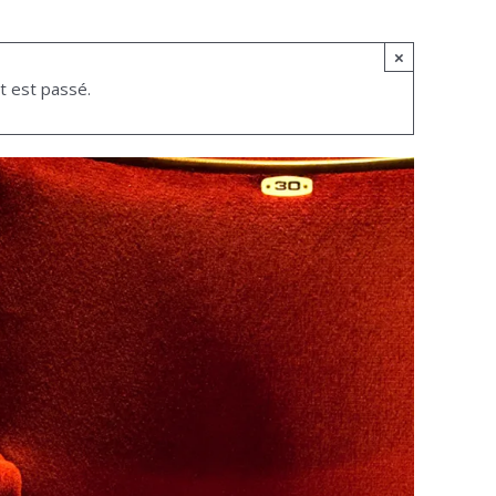
×
 est passé.