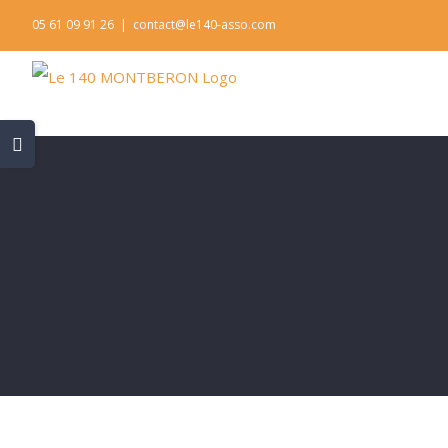
Skip
05 61 09 91 26
|
contact@le140-asso.com
to
content
Toggle
Sliding
Bar
Area