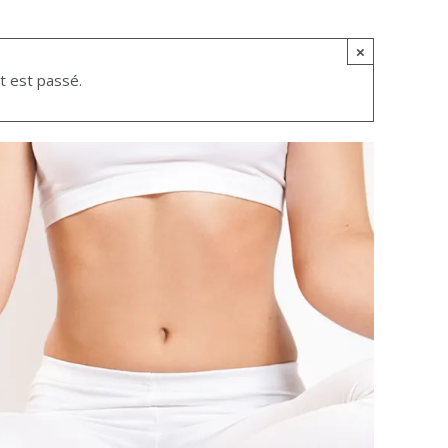
×
 est passé.